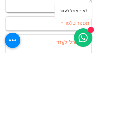
איך אוכל לעזור?
שְׁלִיחָה
מספר טלפון:
052-8321142
כתובתנו: חטיבת הראל 23
רעננה