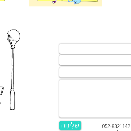
שְׁלִיחָה