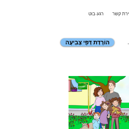
ירת קשר
רגע-בוט
הוֹרָדַת דַּפֵּי צְבִיעָה
'לָחֲצוּ עַל הַכַּפְתּוֹר בִּכְדֵי לְהוֹרִיד אֶת דַּפֵּי הַצְּבִיעָה שֶׁהֵכַנּוּ לָכֶם מֵהַצִּיּוּרִים הַיָּפִים בְּסֵפֶר 'הָרְגָשׁוֹת שֶׁל