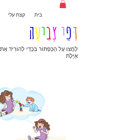
בית
קצת עלי
דַּ
פֵּ
י
צְ
בִ
י
עָ
ה
אַיֶלֶת