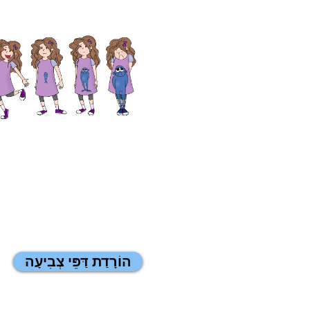
הוֹרָדַת דַּפֵּי צְבִיעָה