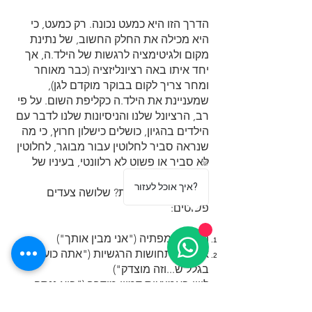
הדרך הזו היא כמעט נכונה. רק כמעט, כי
היא מכילה את החלק החשוב, של נתינת
מקום ולגיטימציה לרגשות של הילד.ה, אך
יחד איתו באה רציונליזציה (כבר מאוחר
ומחר צריך לקום בבוקר מוקדם לגן),
שמעניינת את הילד.ה כקליפת השום. על פי
רב, הרציונל שלנו והניסיונות שלנו לדבר עם
הילדים בהגיון, כושלים כישלון חרוץ, כי מה
שנראה סביר לחלוטין עבור מבוגר, לחלוטין
לא סביר או פשוט לא רלוונטי, בעיניו של
הילד.ה.
איך אוכל לעזור?
אז מה כן נכון לעשות? שלושה צעדים
פשוטים:
הבעת אמפתיה ("אני מבין אותך")
אישור התחושות הרגשיות ("אתה כועס
בגלל ש...וזה מוצדק")
ליווי באמצעות דמיון מודרך ("בוא ננסה
לדמיין את כעס")