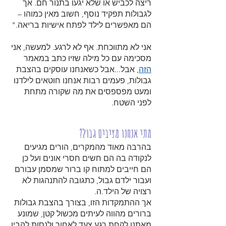
ריצה לכביש או שלא יגעו בתנור חם. אך
לגבולות תפקיד נוסף, חשוב מאין כמוהו –
הם מאפשרים לילד לפתח אישיות בריאה."
אני לא מתווכחת. אף לא לרגע. למעשה, אני
מסכימה עם כל מילה שזיו כתב במאמר
הזה
, אבל...אבל כשאנחנו עוסקים בהצבת
גבולות, פעמים רבות אנחנו חוטאים לילדנו
ומעט מפספסים את מה שקורה מתחת
לפני השטח.
מתי אנחנו מציבים גבול?
בהרבה מאוד מהמקרים, הורים מגיעים
לנקודה בה הם חשים חסרי אונים ועל כן
הם חייבים למתוח קו ברור שמסמן עבורם
ועבור ילדם גבול, כתגובה להתנהגות לא
רצויה של הילד.ה.
אך ההתמקדות הזו, בצורך בהצבת גבולות
ברורים מהווה לעיתים מכשול קטן, שמונע
מאתנו לקחת רגע צעד לאחור ולנסות להבין