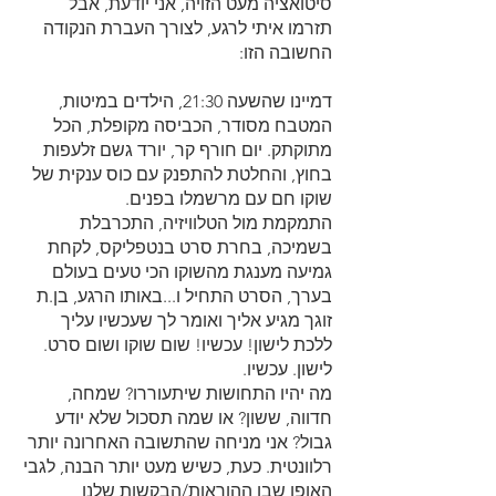
סיטואציה מעט הזויה, אני יודעת, אבל
תזרמו איתי לרגע, לצורך העברת הנקודה
החשובה הזו:
דמיינו שהשעה 21:30, הילדים במיטות,
המטבח מסודר, הכביסה מקופלת, הכל
מתוקתק. יום חורף קר, יורד גשם זלעפות
בחוץ, והחלטת להתפנק עם כוס ענקית של
שוקו חם עם מרשמלו בפנים.
התמקמת מול הטלוויזיה, התכרבלת
בשמיכה, בחרת סרט בנטפליקס, לקחת
גמיעה מענגת מהשוקו הכי טעים בעולם
בערך, הסרט התחיל ו...באותו הרגע, בן.ת
זוגך מגיע אליך ואומר לך שעכשיו עליך
ללכת לישון! עכשיו! שום שוקו ושום סרט.
לישון. עכשיו.
מה יהיו התחושות שיתעוררו? שמחה,
חדווה, ששון? או שמה תסכול שלא יודע
גבול? אני מניחה שהתשובה האחרונה יותר
רלוונטית. כעת, כשיש מעט יותר הבנה, לגבי
האופן שבו ההוראות/הבקשות שלנו