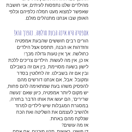
מהילדים שלנו נתפסות לעיתים, אני חושבת
שאפשר למצוא מעט חמלה כלפיהם וכלפי
האופן שבו אנחנו מתנהלים מולם.
אמפטיה היא אינה הבעת חולשה. נהפוך הוא!
הורים רבים חוששים שהבעת אמפטיה
והזדהות או הבנה, תתפס אצל הילדים
כחולשה. אך אין טעות גדולה מכך!
אז כן, אין מה לעשות. הילדים צריכים ללכת
לישון בשעה מסויימת, בין אם זה בשבילם
ובין אם זה בשבילנו. זה לחלוטין בסדר
ומקובל. אבל, אם אנחנו דורשים מהם
להפסיק משהו בעת שמתאימה להם פחות,
יש מקום ליותר אמפטיה, כיוון שאם 'נעשה
שרירים', הם יעשו את אותו הדבר בחזרה,
במסגרת המגבלות שיש לילדים למרוד
ולהשיב לעצמם את השליטה ואת הכח
שנלקח מהם באחת.
אז מה עושים?
די פשוט. ראשית, תהיו מוכנים. אם אתם