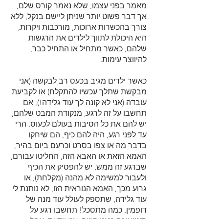
מאמר בפני עצמו, שלא נאמר קורס שלם,
אך דבר פשוט יותר שניתן ליישם בנקל, ללא
צורך בהכשרות ארוכות, מורכבות ויקרות,
היא היכולת לתווך לילדים את הרגשות
שלהם, כאשר מתחיל או התחיל כבר,
להיווצר עימות.
כאשר ילדים מגיב בכעס רב לבקשה (אני
מבקשת שתלך עכשיו להתקלח) או לקביעת
עובדה (אני לא קונה לך עוד גלידה!), אם
תחשבו על זה לרגע, מנקודת המבט שלהם,
יש להם את כל הסיבות בעולם לכעוס. הרי
עד לפני רגע, היה להם כיף, הם שיחקו
בדבר מה או צפו בסרט וכרעם ביום בהיר,
האמא הזאת או האבא הזה, החליטו עבורם,
שברגע זה ממש, יש להפסיק את הכיף
ולעבור למשימה לא מהנה (מקלחת), או
גרוע מכך, האמא הנוראית הזו, לא נותנת לי
עוד גלידה, שתספק לעולל עוד מנה של
דופמין. כמה מתסכל! תחשבו רגע על