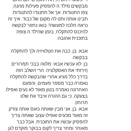
מבקשים מילד.ה להפסיק פעילות מהנה,
צפו התנגדות. אך אל תתנגדו להתנגדות.
תבינו אותה ותנו לה מקום של כבוד. איך זה
נראה הלכה למעשה? בואו נחזור לבקשה
להיכנס להתקלח, בזמן שהילד.ה צופה
בתוכנית אהובה:
אבא: בן, כבה את הטלוויזיה ולך להתקלח
בבקשה.
בן: לא עכשיו אבא! מלווה בבכי תמרורים
(זירזתי את האסקלציה. הרי השלב הזה
בדרך כלל מגיע אחרי שהבקשה להתקלח
נאמרה כבר מספר פעמים, והפעם
האחרונה נאמרה בטון מאוד לא נעים ואפילו
בצעקה, כי גם ההורה איבד את שלוו
תרוחו).
אבא: בן, אני מבין שאתה כועס ואתה צודק.
זה מאוד מכעיס ואפילו עצוב שאתה צריך
להפסיק עכשיו את התוכנית. אבל כבר
מאוחר ומחר צריך לקום בבוקר מוקדם לגן.